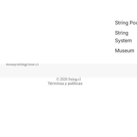
Dormitorio
Galería
Dormitorio niños
Cocina
String Po
Oficina
String
System
Contacto
Política de reembolso
Museum
Política de privacidad
Escríbenos
hola@stringchile.cl
Términos del servicio
Política de envío
© 2026
String-cl
Términos y políticas