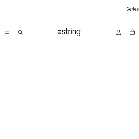
Especificaciones
Series
Embalaje
También te puede gustar
String Chile
Colecciones
Inspírate
String® System
Galería
String® Pocket
Colores
Museum
Contacto
Componentes String®
Inspiración
Herramientas
Hall de entrada
Construye tu String®
Estar
Colores